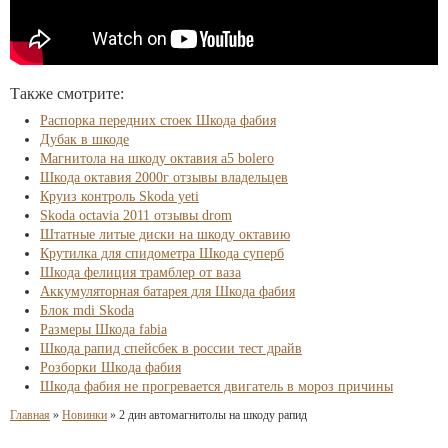
Также смотрите:
Распорка передних стоек Шкода фабия
Дубак в шкоде
Магнитола на шкоду октавия а5 bolero
Шкода октавия 2000г отзывы владельцев
Круиз контроль Skoda yeti
Skoda octavia 2011 отзывы drom
Штатные литые диски на шкоду октавию
Крутилка для спидометра Шкода суперб
Шкода фелиция трамблер от ваза
Аккумуляторная батарея для Шкода фабия
Блок mdi Skoda
Размеры Шкода fabia
Шкода рапид спейсбек в россии тест драйв
Розборки Шкода фабия
Шкода фабия не прогревается двигатель в мороз причины
Главная
»
Новинки
»
2 дин автомагнитолы на шкоду рапид